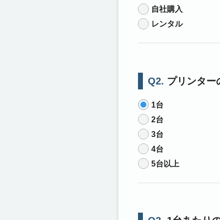
自社購入
レンタル
Q2.
プリンター
1台
2台
3台
4台
5台以上