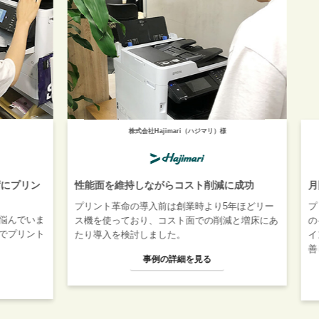
株式会社Hajimari（ハジマリ）様
合
プリン
性能面を維持しながらコスト削減に成功
月間6
プリント革命の導入前は創業時より5年ほどリー
プリン
でいま
ス機を使っており、コスト面での削減と増床にあ
のイン
リント
たり導入を検討しました。
インク
善した
事例の詳細を見る