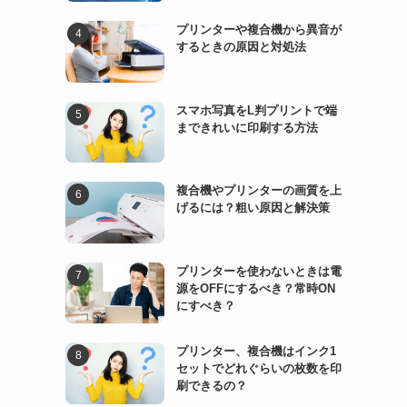
プリンターや複合機から異音が
するときの原因と対処法
スマホ写真をL判プリントで端
まできれいに印刷する方法
複合機やプリンターの画質を上
げるには？粗い原因と解決策
ょ
プリンターを使わないときは電
源をOFFにするべき？常時ON
にすべき？
プリンター、複合機はインク1
セットでどれぐらいの枚数を印
刷できるの？