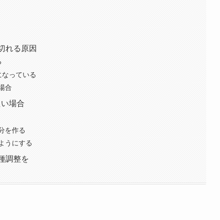
切れる原因
る
になっている
場合
たい場合
分を作る
ようにする
種調整を