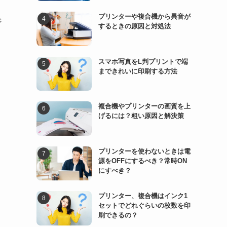
プリンターや複合機から異音が
ジ
するときの原因と対処法
スマホ写真をL判プリントで端
まできれいに印刷する方法
複合機やプリンターの画質を上
げるには？粗い原因と解決策
プリンターを使わないときは電
源をOFFにするべき？常時ON
にすべき？
プリンター、複合機はインク1
セットでどれぐらいの枚数を印
刷できるの？