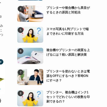
イ
プリンターや複合機から異音が
するときの原因と対処法
タ
読み
スマホ写真をL判プリントで端
に
まできれいに印刷する方法
をつ
複合機やプリンターの画質を上
げるには？粗い原因と解決策
率
プリンターを使わないときは電
源をOFFにするべき？常時ON
にすべき？
プリンター、複合機はインク1
セットでどれぐらいの枚数を印
番
刷できるの？