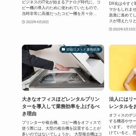
ビジネスのIT化が始まるアナログ時代に、コ
DX化は今すぐ
ピー機の導入のために使われていたもので、
マかもしれませ
当時非常に高価だったコピー機を月々分...
急激に進めて
スが増えたりと
2022年4月20日
2022年3月15日
印刷コストと業務効率
大きなオフィスほどレンタルプリン
法人にはリ
ターを導入して業務効率を上げるべ
レンタルを
き理由
オフィスのデ
する機器やサ
プリンターや複合機、コピー機をオフィスで
います。 その
使う際には、大型の複合機を設置することが
けていると、
多いのではないでしょうか。 大型複合機はコ