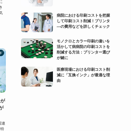
に
き
気
病院における印刷コストを把握
して印刷コスト削減！プリンタ
―の費用などを詳しくチェック
モノクロとカラー印刷の違いを
活かして病病院の印刷コストを
削減する方法：プリンター選び
率
が鍵に
医療現場における印刷コスト削
減に「互換インク」が最適な理
由
なが
が
国連
も特