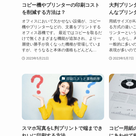
コピー機やプリンターの印刷コスト
大判プリン
を削減する方法は？
んなプリン
オフィスにおいて欠かせない設備が、コピー
用紙サイズがA
機やプリンターなどの、文書をプリントする
る方式の違い
オフィス器機です。 最近ではコピーを取るだ
リンターとい
けで無くさまざまな機能が追加され、より一
す。 しかし、
層使い勝手が良くなった機種が登場していま
一般的に多い
すが、そうなると本体の価格もどんどん...
表現が多いので
2023年5月21日
2023年5月7日
印刷コストと業務効率
スマホ写真をL判プリントで端までき
コピー用紙
れいに印刷する方法
にあわせて