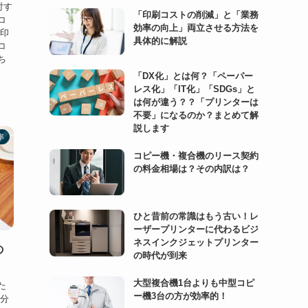
討す
「印刷コストの削減」と「業務
コ
効率の向上」両立させる方法を
 印
具体的に解説
コ
ち
「DX化」とは何？「ペーパー
レス化」「IT化」「SDGs」と
は何が違う？？「プリンターは
不要」になるのか？まとめて解
説します
率
コピー機・複合機のリース契約
の料金相場は？その内訳は？
ひと昔前の常識はもう古い！レ
ーザープリンターに代わるビジ
ネスインクジェットプリンター
の
の時代が到来
大型複合機1台よりも中型コピ
た
ー機3台の方が効率的！
部分