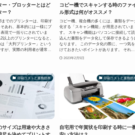
ター・プロッターとはど
コピー機でスキャンする時のファ
ター？
ル形式は何がオススメ？
3までのプリンターは、印刷す
コピー機、複合機の多くには、書類をデー
こそあれ、基本的には一様にプ
化する「スキャン機能」が用意されていま
う表現で一括りにされていま
す。 スキャン機能はパソコンに接続して
A2以上のプリンターになると、
込んだ書類をデータ化して保存できるよう
のは「大判プリンター」という
なります。 このデータ化の際に、一つ気
すが、実際の利用者が通常...
けておきたいポイントがあります。 それ...
2023年2月5日
印刷コストと業務効率
印刷コストと業務効
のサイズは用途や大きさ
自宅用で年賀状を印刷する時に一
縮尺を決めてプリントす
安い方法は？