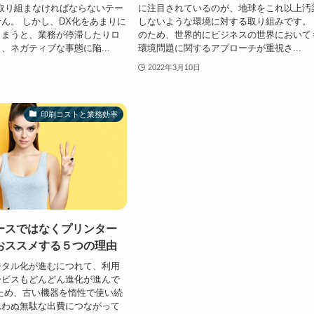
取り組まなければならないテー
に注目されているのが、地球をこれ以上汚
ん。 しかし、DX化をあまりに
しないような環境に対する取り組みです。
しまうと、業務が停滞したりロ
のため、世界的にビジネスの世界において
、ネガティブな事態に陥...
環境問題に関するアプローチが重視さ...
2022年3月10日
印刷コストと業務効率
ースではなくプリンター
おススメする５つの理由
ジタル化が進むにつれて、利用
ービスもどんどん進化が進んで
ため、古い機器を惰性で使い続
思わぬ無駄な出費につながって