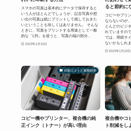
ると節約に
スマホの写真は基本的にデータで保存すると
いう人がほとんどでしょうが、記念写真や想
コピーやプリ
い出の写真は紙にプリントして残しておきた
ならないのが、
いということも珍しくはありません。 そんな
とんどのビジネ
ときに、写真をプリントする用途として一般
れていますの
的な「L判」を使うと、写真の端の部分...
では、用紙サ
ないかもしれま
2023年1月15日
2023年1月10日
印刷コストと業務効率
コピー機やプリンター、複合機の純
複合機やコ
正インク（トナー）が高い理由
ト削減をし