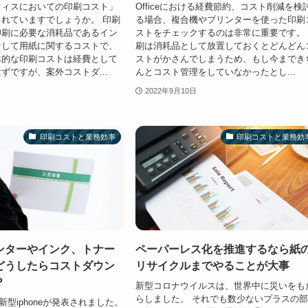
フィスにおいての印刷コスト」
Officeにおける経費節約、コスト削減を検
れていますでしょうか。 印刷
る場合、複合機やプリンターを使った印刷
印刷に必要な消耗品であるイン
ストをチェックするのは非常に重要です。
そして用紙に関するコストで、
刷は消耗品として放置しておくとどんどん
体的な印刷コストは経費として
ストがかさんでしまうため、もし今までき
ずですが、案外コストダ...
んとコスト管理をしていなかったとし...
2022年9月10日
印刷コストと業務効率
印刷コストと業務効
ンターやインク、トナー
ペーパーレス化を推進するなら紙
どうしたらコストダウン
リサイクルまでやることが大事
？
新型コロナウイルスは、世界中に災いをも
らしました。 それでも数少ないプラスの
に新型iphoneが発表されました。