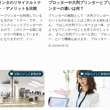
リンタのリサイクルトナ
プロッターや大判プリンターとプ
ト・デメリットを比較
ンターの違いは何？
ザープリンターを利用している
プリンターの種類として「大判プリンター
なるのが「トナー」です。 ト
というものがあることはご存じかも知れま
はインクジェットプリンターの
ん。 ではこの大判プリンターとは一体、
るもので、このトナーを紙に定
ようなプリンターのことを言うのでしょう
で、カラー印刷をしています。
か。 さらに大判プリンターと共に「プロ
となりますので、イン...
ー」という機械もあります。 プロッター...
2023年8月7日
印刷コストと業務効率
印刷コストと業務効