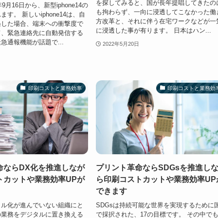
を探してみると、国が長年提唱してきたの
9月16日から、新型iphone14の
も拘わらず、一向に浸透してこなかった働
す。 新しいiphone14は、自
方改革と、それに伴う在宅ワークなどが一
遇した場合、端末への衝撃度で
に浸透した事が有ります。 日本はハン...
て、緊急連絡先に自動発信する
急通報機能が話題で...
2022年5月20日
印刷コストと業務効率
印刷コストと業務効
命ならDX化を推進しなが
プリント革命ならSDGsを推進し
トカットや業務効率UPが
ら印刷コストカットや業務効率UP
できます
タル化が進んでいない組織にと
SDGsは持続可能な世界を実現するために
の業務をデジタルに置き換える
で採択された、17の目標です。 その中で