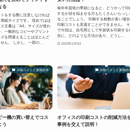
なる
毎年年賀状の季節になると、どうやって印
するか頭を悩ませる方もたくさんいらっし
ントをする際に注意しなければ
ることでしょう。 印刷する枚数が多い場
用紙サイズです。 現在ではほ
印刷コストも見逃すことができません。 
ス文書は「A4」サイズが使わ
で今回は、自宅用として年賀状を印刷する
で、一般的なコピーやプリント
合に、どのような方法があり、どうし...
イズを間違えることはほとんど
せん。 しかし、一部の...
2023年1月5日
印刷コストと業務効率
印刷コストと業務効
ピー機の買い替えでコス
オフィスの印刷コストの削減方法
よう
事例を交えて説明！