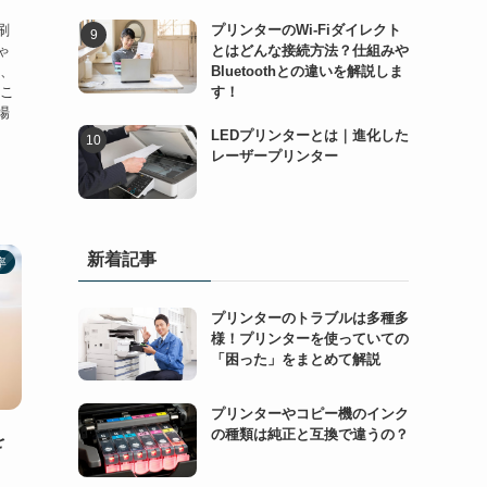
刷
プリンターのWi-Fiダイレクト
ゃ
とはどんな接続方法？仕組みや
合、
Bluetoothとの違いを解説しま
そこ
す！
場
LEDプリンターとは｜進化した
レーザープリンター
新着記事
率
プリンターのトラブルは多種多
様！プリンターを使っていての
「困った」をまとめて解説
プリンターやコピー機のインク
の種類は純正と互換で違うの？
を