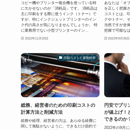
コピー機やプリンター複合機を使っている時
あなたは「オ
に欠かせないのが「消耗品」です。 消耗品は
を正しく把握さ
主に印刷をする際に使うインク（トナー）で
コストとは、
すが、特にインクジェットプリンターのイン
クやトナー、
ク代の高さが気になりませんでしょうか。 特
当然ですが全
に業務用でない小型プリンターのイン...
把握で可能なは
2022年11月20日
2022年9月30日
印刷コストと業務効率
総務、経営者のための印刷コストの
円安でプリ
計算方法と削減方法
が値上げ！
できるのか
総務や経理、経営者の方は、あらゆる経費に
関して無駄がないように、できるだけ節約で
2022年の9月