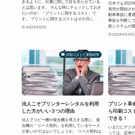
きるように、出費に関して目を光らせている
日本でも2022年
とは思います。 そんな時にチェックしておき
発売が開始されま
たいのが、「プリントに関するコスト」で
動車事故に遭
す。 プリントに関するコストはその月に...
事故を判断し
新システムの緊
2022年9月5日
2022年8月20日
印刷コストと業務効率
法人こそプリンターレンタルを利用
プリント革
した方がいい３つの理由
ら印刷コス
できる！
法人でコピー機や複合機を導入する際に、複
合機の「リース契約」を利用しているケース
いまだにデジ
が多いのではないでしょうか。 リース契約は
っては、従来