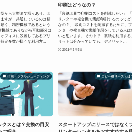
印刷はどうなの？
小型から大型まで様々あり、印
「裏紙印刷で印刷コストを削減したい」 
りますが、共通しているのは精
リンターや複合機で裏紙印刷するのってど
て動く、精密機械であるという
なの？」 印刷コストを削減するために、
密機械でありながら可動部分は
ンターや複合機で裏紙印刷をしている人は
、オフィスに設置してあるプリ
いと思います。その中で、裏紙を利用する
特定多数が様々な利用方...
リットは分かっていても、デメリット...
2021年3月5日
印刷トラブルシューティング
コピー機リースとは
ックスとは？交換の目安
スタートアップにリースではなく
をご紹介
リンターレンタルをおすすめする