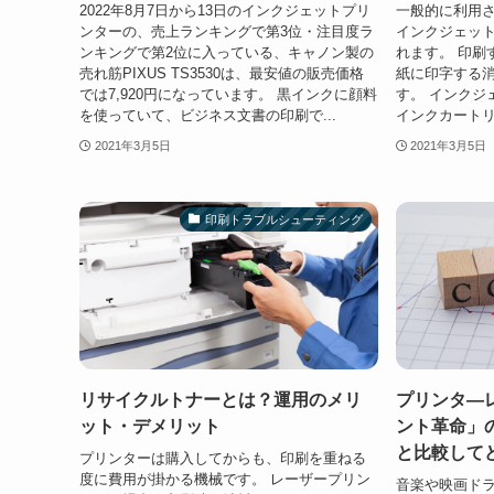
2022年8月7日から13日のインクジェットプリ
一般的に利用
ンターの、売上ランキングで第3位・注目度ラ
インクジェッ
ンキングで第2位に入っている、キャノン製の
れます。 印刷
売れ筋PIXUS TS3530は、最安値の販売価格
紙に印字する
では7,920円になっています。 黒インクに顔料
す。 インクジ
を使っていて、ビジネス文書の印刷で...
インクカートリ
2021年3月5日
2021年3月5日
印刷トラブルシューティング
リサイクルトナーとは？運用のメリ
プリンタ―
ット・デメリット
ント革命」
と比較して
プリンターは購入してからも、印刷を重ねる
度に費用が掛かる機械です。 レーザープリン
音楽や映画ド