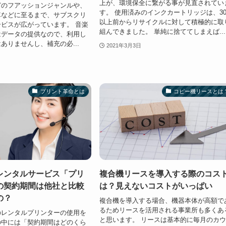
上が、環境保全に繋がる事が見直されてい
どのフアッションジャンルや、
す。 使用済みのインクカートリッジは、3
車などに至るまで、サブスクリ
以上前からリサイクルに対して積極的に取
ビスが広がっています。 音楽
組んできました。 単純に捨ててしまえば...
はデータの提供なので、利用し
ありませんし、補充の必...
2021年3月3日
プリント革命とは
コピー機リースとは
レンタルサービス「プリ
複合機リースを導入する際のコス
の契約期間は他社と比較
は？見えないコストがいっぱい
の？
複合機を導入する場合、機器本体が高額で
るためリースを活用される事業所も多くあ
のレンタルプリンターの使用を
と思います。 リースは基本的に毎月のカ
の中には「契約期間はどのくら