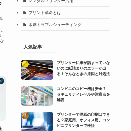
レンタルプリンター活用
め
プリント革命とは
馬
印刷トラブルシューティング
をし
ゃ
きな
人気記事
プリンターに紙が詰まっていな
いのに紙詰まりのエラーが出
る！そんなときの原因と対処法
率
コンビニのコピー機は安全？
セキュリティレベルや注意点を
解説
プリンターで厚紙の印刷はでき
る？家庭用、オフィス用、コン
ビニプリンターで検証
紙