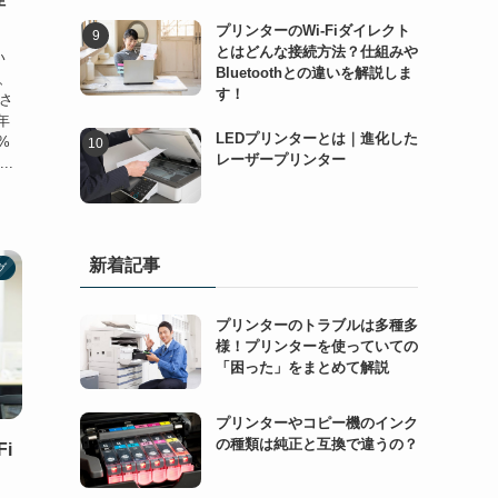
プリンターのWi-Fiダイレクト
とはどんな接続方法？仕組みや
い
Bluetoothとの違いを解説しま
、
す！
立さ
年
LEDプリンターとは｜進化した
%
レーザープリンター
..
新着記事
グ
プリンターのトラブルは多種多
様！プリンターを使っていての
「困った」をまとめて解説
プリンターやコピー機のインク
の種類は純正と互換で違うの？
i