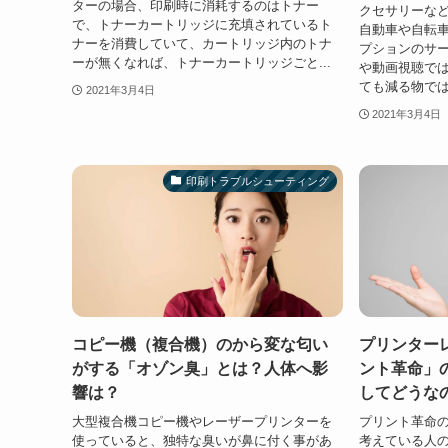
ターの場合、印刷時に消耗するのはトナー
クセサリーな
で、トナーカートリッジに充填されているト
自動車や自転
ナーを消費していて、カートリッジ内のトナ
プションのサー
ーが無くなれば、トナーカートリッジごと...
や動画視聴で
ても減る物では
2021年3月4日
2021年3月4日
印刷トラブルシューティング
コピー機（複合機）のから変な匂い
プリンター
がする「オゾン臭」とは？人体へ影
ント革命」
響は？
してどうな
大型複合機コピー機やレーザープリンターを
プリント革命
使っていると、独特な臭いが鼻に付く事があ
考えている人