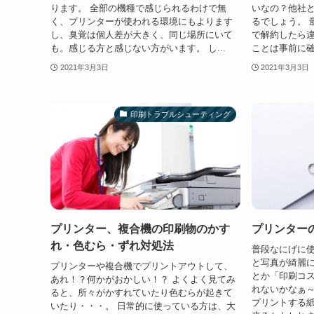
ります。 全部の機種で感じられるわけで無
いなの？他社
く、プリンターが使われる環境にもよります
るでしょう。 
し、臭覚は個人差が大きく、同じ場所にいて
で解約したら
も。感じる方と感じない方がいます。 し...
ことは事前に確
2021年3月3日
2021年3月3日
印刷トラブルシューティング
プリンター、複合機の印刷物のかす
プリンター
れ・色むら・ずれ対処法
普段なにげに使
と写真が綺麗
プリンターや複合機でプリントアウトして、
とか「印刷コ
あれ！？何かがおかしい！？ よくよく見てみ
れないかなぁ
ると、所々がかすれていたり色むらが起きて
プリントする
いたり・・・。 日常的に使っている方は、大