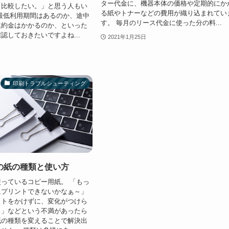
ター代金に、機器本体の価格や定期的にか
と比較したい。」と思う人もい
る紙やトナーなどの費用が織り込まれてい
最低利用期間はあるのか、途中
す。 毎月のリース代金に使った分の料...
違約金はかかるのか、といった
認しておきたいですよね...
2021年1月25日
印刷トラブルシューティング
の紙の種類と使い方
っているコピー用紙。 「もっ
にプリントできないかなぁ～」
ストをかけずに、変化がつけら
～」などという不満があったら
紙の種類を変えることで解決出