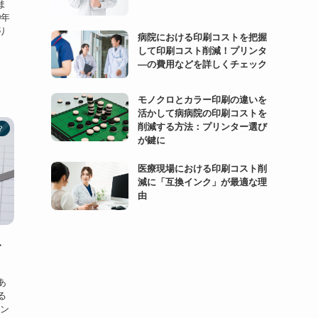
ま
0年
り
病院における印刷コストを把握
して印刷コスト削減！プリンタ
―の費用などを詳しくチェック
モノクロとカラー印刷の違いを
活かして病病院の印刷コストを
削減する方法：プリンター選び
？
が鍵に
医療現場における印刷コスト削
減に「互換インク」が最適な理
由
ト
あ
る
ウン