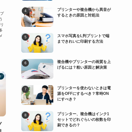
プリンターや複合機から異音が
「プ
するときの原因と対処法
う
プリ
多
スマホ写真をL判プリントで端
メ
まできれいに印刷する方法
複合機やプリンターの画質を上
げるには？粗い原因と解決策
？
プリンターを使わないときは電
源をOFFにするべき？常時ON
にすべき？
プリンター、複合機はインク1
セットでどれぐらいの枚数を印
プ
刷できるの？
理