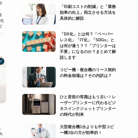
タ
「印刷コストの削減」と「業務
効率の向上」両立させる方法を
ま
具体的に解説
進化
て
.
「DX化」とは何？「ペーパー
レス化」「IT化」「SDGs」と
は何が違う？？「プリンターは
不要」になるのか？まとめて解
説します
グ
コピー機・複合機のリース契約
の料金相場は？その内訳は？
ひと昔前の常識はもう古い！レ
ーザープリンターに代わるビジ
ネスインクジェットプリンター
の時代が到来
大型複合機1台よりも中型コピ
し
ー機3台の方が効率的！
向