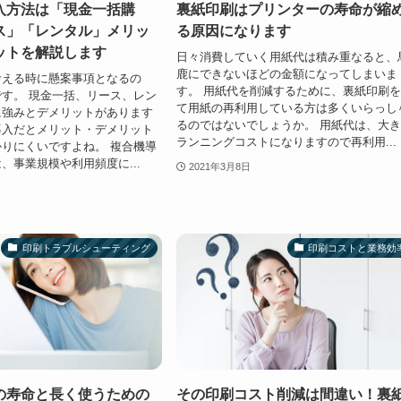
入方法は「現金一括購
裏紙印刷はプリンターの寿命が縮
ス」「レンタル」メリッ
る原因になります
ットを解説します
日々消費していく用紙代は積み重なると、
鹿にできないほどの金額になってしまいま
考える時に懸案事項となるの
す。 用紙代を削減するために、裏紙印刷
す。 現金一括、リース、レン
て用紙の再利用している方は多くいらっし
に強みとデメリットがあります
るのではないでしょうか。 用紙代は、大
導入だとメリット・デメリット
ランニングコストになりますので再利用...
りにくいですよね。 複合機導
、事業規模や利用頻度に...
2021年3月8日
印刷トラブルシューティング
印刷コストと業務効
の寿命と長く使うための
その印刷コスト削減は間違い！裏