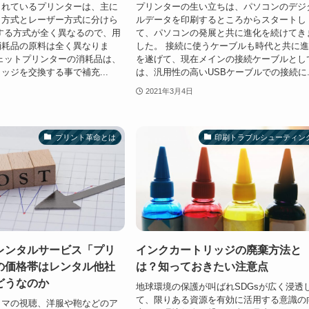
されているプリンターは、主に
プリンターの生い立ちは、パソコンのデジ
ト方式とレーザー方式に分けら
ルデータを印刷するところからスタートし
する方式が全く異なるので、用
て、パソコンの発展と共に進化を続けてき
消耗品の原料は全く異なりま
した。 接続に使うケーブルも時代と共に
ェットプリンターの消耗品は、
を遂げて、現在メインの接続ケーブルとし
ッジを交換する事で補充...
は、汎用性の高いUSBケーブルでの接続に..
2021年3月4日
プリント革命とは
印刷トラブルシューティン
レンタルサービス「プリ
インクカートリッジの廃棄方法と
の価格帯はレンタル他社
は？知っておきたい注意点
どうなのか
地球環境の保護が叫ばれSDGsが広く浸透
て、限りある資源を有効に活用する意識の
ラマの視聴、洋服や鞄などのア