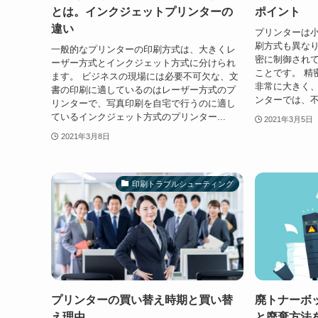
とは。インクジェットプリンターの
ポイント
違い
プリンターは
刷方式も異な
一般的なプリンターの印刷方式は、大きくレ
密に制御され
ーザー方式とインクジェット方式に分けられ
ことです。 精
ます。 ビジネスの現場には必要不可欠な、文
非常に大きく
書の印刷に適しているのはレーザー方式のプ
ンターでは、不
リンターで、写真印刷を自宅で行うのに適し
ているインクジェット方式のプリンター...
2021年3月5日
2021年3月8日
印刷トラブルシューティング
プリンターの買い替え時期と買い替
廃トナーボ
え理由
と廃棄方法