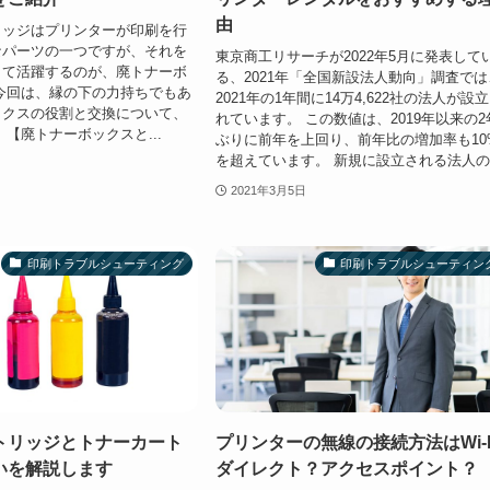
由
リッジはプリンターが印刷を行
なパーツの一つですが、それを
東京商工リサーチが2022年5月に発表して
して活躍するのが、廃トナーボ
る、2021年「全国新設法人動向」調査では
今回は、縁の下の力持ちでもあ
2021年の1年間に14万4,622社の法人が設
ックスの役割と交換について、
れています。 この数値は、2019年以来の2
 【廃トナーボックスと...
ぶりに前年を上回り、前年比の増加率も10
を超えています。 新規に設立される法人の.
2021年3月5日
印刷トラブルシューティング
印刷トラブルシューティン
トリッジとトナーカート
プリンターの無線の接続方法はWi-F
いを解説します
ダイレクト？アクセスポイント？