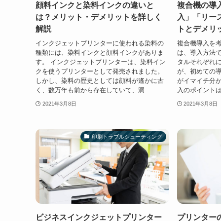
顔料インクと染料インクの違いと
複合機の導
は？メリット・デメリットを詳しく
入」「リー
解説
トとデメリ
インクジェットプリンターに使われる染料の
複合機導入を
種類には、染料インクと顔料インクがありま
は、導入方法で
す。 インクジェットプリンターは、染料イン
タルそれぞれ
クを使うプリンターとして発売されました。
が、初めての
しかし、染料の歴史としては顔料が遙かに古
がイマイチ分か
く、数万年も前から存在していて、洞...
入のポイントは
2021年3月8日
2021年3月8日
印刷トラブルシューティング
ビジネスインクジェットプリンター
プリンター